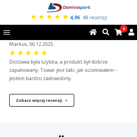
★
★
★
★
★
4,96
48 recenzji
0
Toggle
navigation
Markus, 06.12.2025
★
★
★
★
★
Dostawa była szybka, a produkt był dobrze
zapakowany. Towar jest taki, jak oczekiwałem –
jestem bardzo zadowolony.
Zobacz więcej recenzji >