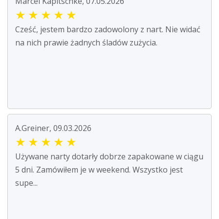
Marcel Kapitschke, 07.05.2026
★
★
★
★
★
Cześć, jestem bardzo zadowolony z nart. Nie widać
na nich prawie żadnych śladów zużycia.
A.Greiner, 09.03.2026
★
★
★
★
★
Używane narty dotarły dobrze zapakowane w ciągu
5 dni. Zamówiłem je w weekend. Wszystko jest
supe...