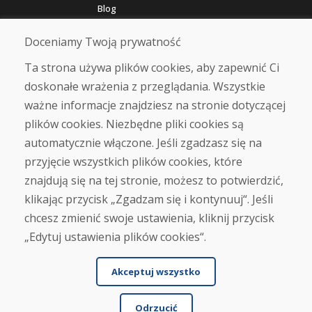
Blog
O nas
Sklep
Doceniamy Twoją prywatność
Kontakt
Ta strona używa plików cookies, aby zapewnić Ci
doskonałe wrażenia z przeglądania. Wszystkie
Zakup
ważne informacje znajdziesz na stronie dotyczącej
Sklep internetowy
Warunki handlowe
plików cookies. Niezbędne pliki cookies są
Transport
automatycznie włączone. Jeśli zgadzasz się na
Zapłata
przyjęcie wszystkich plików cookies, które
Skarga
Zwrot i wymiana towaru
znajdują się na tej stronie, możesz to potwierdzić,
Ochrona danych osobowych
klikając przycisk „Zgadzam się i kontynuuj“. Jeśli
Cookies
chcesz zmienić swoje ustawienia, kliknij przycisk
„Edytuj ustawienia plików cookies“.
Akceptuj wszystko
Odrzucić