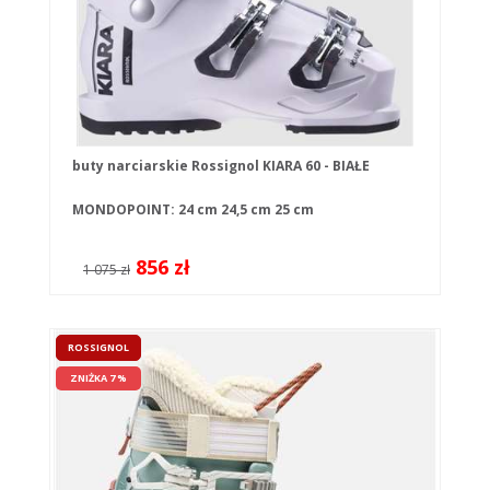
buty narciarskie Rossignol KIARA 60 - BIAŁE
MONDOPOINT:
24 cm
24,5 cm
25 cm
856 zł
1 075 zł
ROSSIGNOL
ZNIŻKA 7 %