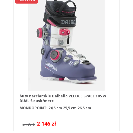
ZNIŻKA 23 %
buty narciarskie Dalbello VELOCE SPACE 105 W
DUAL f.dusk/merc
MONDOPOINT:
24,5 cm
25,5 cm
26,5 cm
2 146 zł
2 795 zł