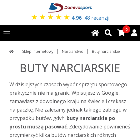
★
★
★
★
★
4,96
48 recenzji
0
Toggle
navigation
Sklep internetowy
Narciarstwo
Buty narciarskie
BUTY NARCIARSKIE
W dzisiejszych czasach wybór sprzętu sportowego
praktycznie nie ma granic. Wpisujesz w Google,
zamawiasz z dowolnego kraju na świecie i czekasz
na paczkę. Nie zalecamy jednak takiego zabiegu w
przypadku butów, gdyż
buty narciarskie po
prostu muszą pasować
. Zdecydowanie powinieneś
przymierzyć kilka butów narciarskich różnych