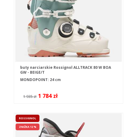
buty narciarskie Rossignol ALLTRACK 80 W BOA
GW - BEIGE/T
MONDOPOINT: 24 cm
1 784 zł
1 935 zł
ROSSIGNOL
ZNIŻKA 12 %