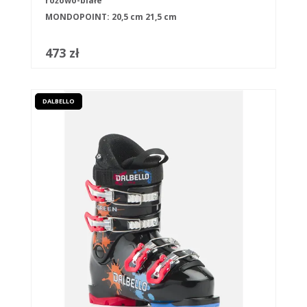
różowo-białe
MONDOPOINT:
20,5 cm
21,5 cm
473 zł
DALBELLO