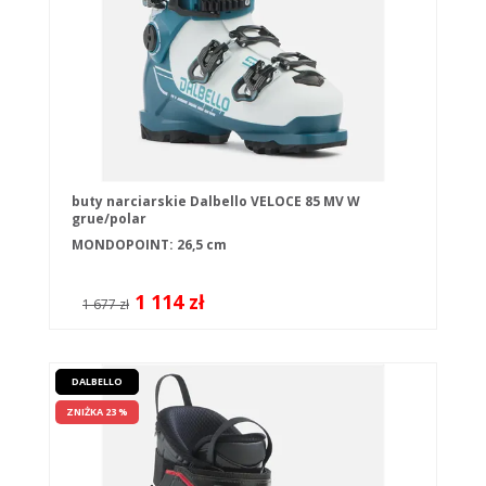
buty narciarskie Dalbello VELOCE 85 MV W
grue/polar
MONDOPOINT: 26,5 cm
1 114 zł
1 677 zł
DALBELLO
ZNIŻKA 23 %