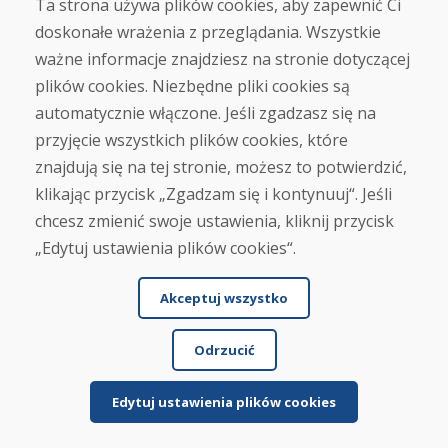
Ta strona używa plików cookies, aby zapewnić Ci
Zobacz więcej recenzji >
doskonałe wrażenia z przeglądania. Wszystkie
Napisz recenzję
ważne informacje znajdziesz na stronie dotyczącej
plików cookies. Niezbędne pliki cookies są
★
★
★
★
★
automatycznie włączone. Jeśli zgadzasz się na
przyjęcie wszystkich plików cookies, które
znajdują się na tej stronie, możesz to potwierdzić,
klikając przycisk „Zgadzam się i kontynuuj“. Jeśli
chcesz zmienić swoje ustawienia, kliknij przycisk
„Edytuj ustawienia plików cookies“.
Imię i nazwisko
Akceptuj wszystko
Odrzucić
E-mail
Edytuj ustawienia plików cookies