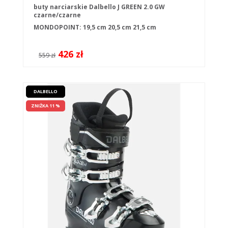
buty narciarskie Dalbello J GREEN 2.0 GW
czarne/czarne
MONDOPOINT:
19,5 cm
20,5 cm
21,5 cm
426 zł
559 zł
DALBELLO
ZNIŻKA 11 %