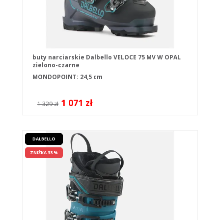
buty narciarskie Dalbello VELOCE 75 MV W OPAL
zielono-czarne
MONDOPOINT: 24,5 cm
1 071 zł
1 329 zł
DALBELLO
ZNIŻKA 33 %