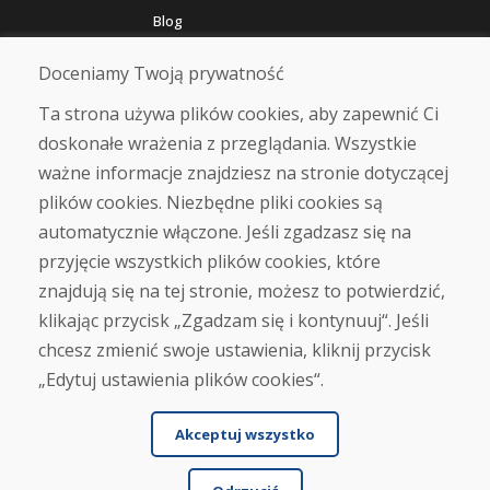
Blog
O nas
Sklep
Doceniamy Twoją prywatność
Kontakt
Ta strona używa plików cookies, aby zapewnić Ci
doskonałe wrażenia z przeglądania. Wszystkie
Zakup
ważne informacje znajdziesz na stronie dotyczącej
Sklep internetowy
Warunki handlowe
plików cookies. Niezbędne pliki cookies są
Transport
automatycznie włączone. Jeśli zgadzasz się na
Zapłata
przyjęcie wszystkich plików cookies, które
Skarga
Zwrot i wymiana towaru
znajdują się na tej stronie, możesz to potwierdzić,
Ochrona danych osobowych
klikając przycisk „Zgadzam się i kontynuuj“. Jeśli
Cookies
chcesz zmienić swoje ustawienia, kliknij przycisk
„Edytuj ustawienia plików cookies“.
Akceptuj wszystko