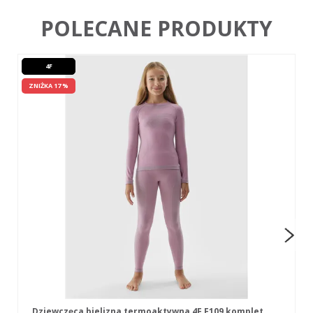
POLECANE PRODUKTY
4F
ZNIŻKA 17 %
Dziewczęca bielizna termoaktywna 4F F109 komplet