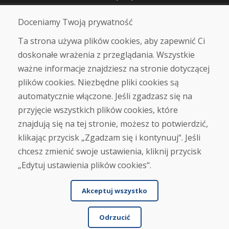
Doceniamy Twoją prywatność
O nas
Blog
Ta strona używa plików cookies, aby zapewnić Ci
O nas
doskonałe wrażenia z przeglądania. Wszystkie
Sklep
ważne informacje znajdziesz na stronie dotyczącej
Kontakt
plików cookies. Niezbędne pliki cookies są
automatycznie włączone. Jeśli zgadzasz się na
Zakup
przyjęcie wszystkich plików cookies, które
Sklep internetowy
Warunki handlowe
znajdują się na tej stronie, możesz to potwierdzić,
Transport
klikając przycisk „Zgadzam się i kontynuuj“. Jeśli
Zapłata
chcesz zmienić swoje ustawienia, kliknij przycisk
Skarga
Zwrot i wymiana towaru
„Edytuj ustawienia plików cookies“.
Ochrona danych osobowych
Cookies
Akceptuj wszystko
Odrzucić