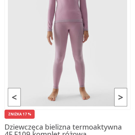
<
>
ZNIŻKA 17 %
Dziewczęca bielizna termoaktywna
4F F109 komplet różowa