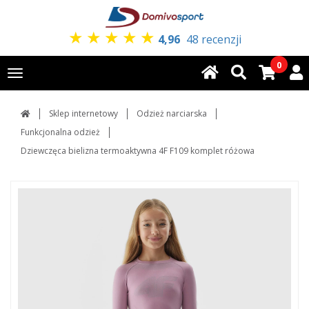
★
★
★
★
★
4,96
48 recenzji
0
Toggle
navigation
Sklep internetowy
Odzież narciarska
Funkcjonalna odzież
Dziewczęca bielizna termoaktywna 4F F109 komplet różowa