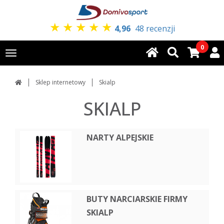
★
★
★
★
★
4,96
48 recenzji
0
Toggle
navigation
Sklep internetowy
Skialp
SKIALP
NARTY ALPEJSKIE
BUTY NARCIARSKIE FIRMY
SKIALP