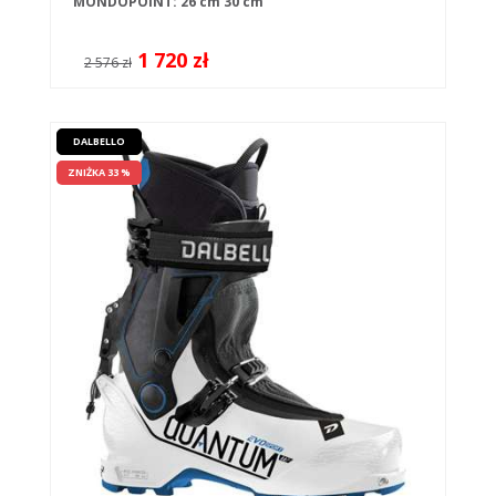
MONDOPOINT:
26 cm
30 cm
1 720 zł
2 576 zł
DALBELLO
ZNIŻKA 33 %