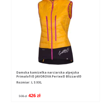
Damska kamizelka narciarska alpejska
Primaloft® JAVOROVA Pertex® Blizzard®
Thermal Comfort
Rozmiar:
L
S
XXL
426 zł
598 zł