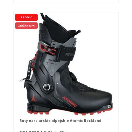
ATOMIC
ZNIŻKA 33 %
Buty narciarskie alpejskie Atomic Backland