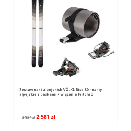
Zestaw nart alpejskich VÖLKL Rise 80 - narty
alpejskie z paskami + wiązania Fritchi z
hamulcami
2 581 zł
2 834 zł