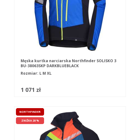
Męska kurtka narciarska Northfinder SOLISKO 3
BU-38063SKP DARKBLUEBLACK
Rozmiar:
L
M
XL
1 071 zł
NORTHFINDER
ZNIŻKA 28 %