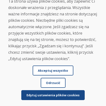
Ta strona używa plików cookies, aby zapewnić Ci
doskonałe wrażenia z przeglądania. Wszystkie
Jana Kováčová, 04.02.2026
ważne informacje znajdziesz na stronie dotyczącej
★
★
★
★
★
plików cookies. Niezbędne pliki cookies są
Świetny wybór, dobre ceny, szybka dostawa (2 dni).
automatycznie włączone. Jeśli zgadzasz się na
Zamówiłem snowboard i buty dla syna na bazarze.
przyjęcie wszystkich plików cookies, które
O...
znajdują się na tej stronie, możesz to potwierdzić,
klikając przycisk „Zgadzam się i kontynuuj“. Jeśli
chcesz zmienić swoje ustawienia, kliknij przycisk
Czytaj więcej ...
„Edytuj ustawienia plików cookies“.
Akceptuj wszystko
SK Oker, 08.01.2026
★
★
★
★
★
Odrzucić
Przedmiot był dobrze zapakowany i dostarczony
szybko; stan był taki, jak opisano.
Edytuj ustawienia plików cookies