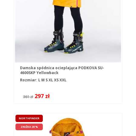
Damska spódnica ocieplająca PODKOVA SU-
4600SKP Yellowback
Rozmiar:
L
M
S
XL
XS
XXL
297 zł
361 zł
NORTHFINDER
ZNIŻKA 28 %