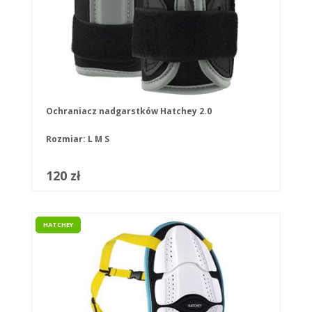
Ochraniacz nadgarstków Hatchey 2.0
Rozmiar:
L
M
S
120 zł
HATCHEY