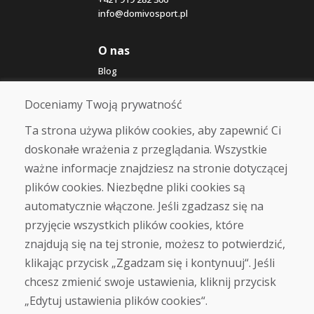
info@domivosport.pl
O nas
Blog
O nas
Sklep
Doceniamy Twoją prywatność
Kontakt
Ta strona używa plików cookies, aby zapewnić Ci
doskonałe wrażenia z przeglądania. Wszystkie
Zakup
ważne informacje znajdziesz na stronie dotyczącej
Sklep internetowy
Warunki handlowe
plików cookies. Niezbędne pliki cookies są
Transport
automatycznie włączone. Jeśli zgadzasz się na
Zapłata
przyjęcie wszystkich plików cookies, które
Skarga
Zwrot i wymiana towaru
znajdują się na tej stronie, możesz to potwierdzić,
Ochrona danych osobowych
klikając przycisk „Zgadzam się i kontynuuj“. Jeśli
Cookies
chcesz zmienić swoje ustawienia, kliknij przycisk
„Edytuj ustawienia plików cookies“.