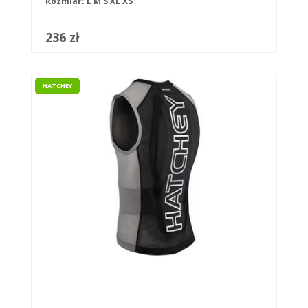
Rozmiar:
L
M
S
XL
XS
236 zł
HATCHEY