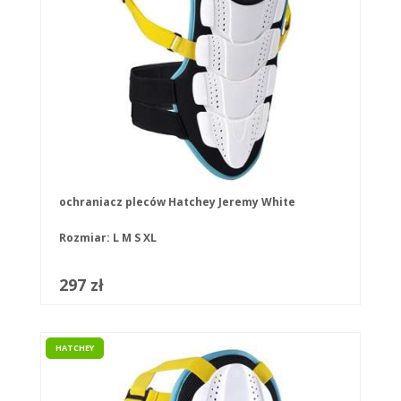
ochraniacz pleców Hatchey Jeremy White
Rozmiar:
L
M
S
XL
297 zł
HATCHEY