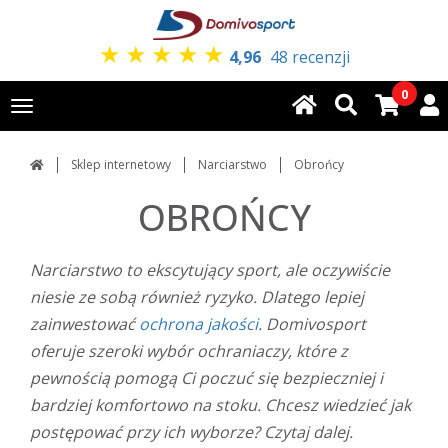
★
★
★
★
★
4,96
48 recenzji
0
Toggle
navigation
Sklep internetowy
Narciarstwo
Obrońcy
OBROŃCY
Narciarstwo to ekscytujący sport, ale oczywiście
niesie ze sobą również ryzyko. Dlatego lepiej
zainwestować
ochrona jakości
. Domivosport
oferuje szeroki wybór ochraniaczy, które z
pewnością pomogą Ci poczuć się bezpieczniej i
bardziej komfortowo na stoku. Chcesz wiedzieć jak
postępować przy ich wyborze? Czytaj dalej.