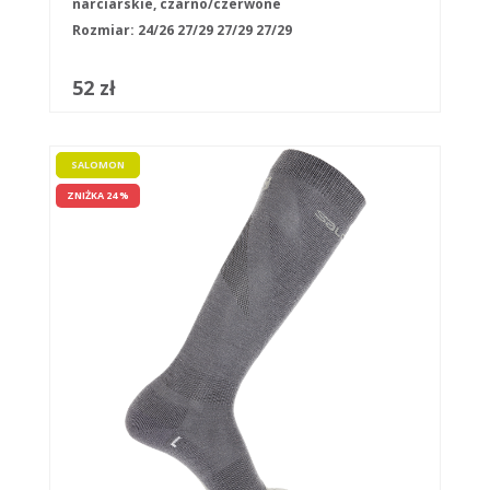
narciarskie, czarno/czerwone
Rozmiar:
24/26
27/29
27/29
27/29
52 zł
SALOMON
ZNIŻKA 24 %