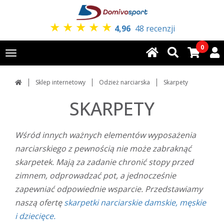
★
★
★
★
★
4,96
48 recenzji
0
Toggle
navigation
Sklep internetowy
Odzież narciarska
Skarpety
SKARPETY
Wśród innych ważnych elementów wyposażenia
narciarskiego z pewnością nie może zabraknąć
skarpetek. Mają za zadanie chronić stopy przed
zimnem, odprowadzać pot, a jednocześnie
zapewniać odpowiednie wsparcie. Przedstawiamy
naszą ofertę
skarpetki narciarskie damskie, męskie
i dziecięce.