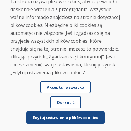
Ta strona używa plików cookies, aby zapewnić Ci
Napisz recenzję
doskonałe wrażenia z przeglądania. Wszystkie
ważne informacje znajdziesz na stronie dotyczącej
★
★
★
★
★
plików cookies. Niezbędne pliki cookies są
automatycznie włączone. Jeśli zgadzasz się na
przyjęcie wszystkich plików cookies, które
znajdują się na tej stronie, możesz to potwierdzić,
klikając przycisk „Zgadzam się i kontynuuj“. Jeśli
chcesz zmienić swoje ustawienia, kliknij przycisk
„Edytuj ustawienia plików cookies“.
Imię i nazwisko
Akceptuj wszystko
E-mail
Odrzucić
Edytuj ustawienia plików cookies
Wysłać