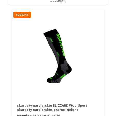
Udostępnij
BLIZZARD
skarpety narciarskie BLIZZARD Wool Sport
skarpety narciarskie, czarno-zielone
Rozmiar:
35-38
39-42
43-46