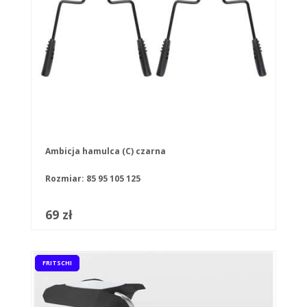
Ambicja hamulca (C) czarna
Rozmiar:
85
95
105
125
69 zł
FRITSCHI