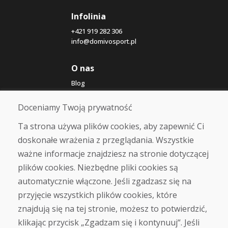
Infolinia
+421 919 282 306
info@domivosport.pl
O nas
Blog
O nas
Sklep
Doceniamy Twoją prywatność
Kontakt
Ta strona używa plików cookies, aby zapewnić Ci
doskonałe wrażenia z przeglądania. Wszystkie
Zakup
ważne informacje znajdziesz na stronie dotyczącej
Sklep internetowy
Warunki handlowe
plików cookies. Niezbędne pliki cookies są
Transport
automatycznie włączone. Jeśli zgadzasz się na
Zapłata
przyjęcie wszystkich plików cookies, które
Skarga
Zwrot i wymiana towaru
znajdują się na tej stronie, możesz to potwierdzić,
Ochrona danych osobowych
klikając przycisk „Zgadzam się i kontynuuj“. Jeśli
Cookies