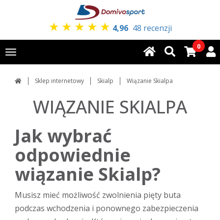
★
★
★
★
★
4,96
48 recenzji
0
Toggle
navigation
Sklep internetowy
Skialp
Wiązanie Skialpa
WIĄZANIE SKIALPA
Jak wybrać
odpowiednie
wiązanie Skialp?
Musisz mieć możliwość zwolnienia pięty buta
podczas wchodzenia i ponownego zabezpieczenia